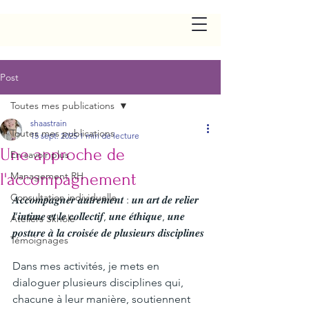
Post
Toutes mes publications
shaastrain
Toutes mes publications
15 sept. 2025
1 min de lecture
Une approche de
En savoir plus
l'accompagnement
Management RH
Consultation individuelle
𝑨𝒄𝒄𝒐𝒎𝒑𝒂𝒈𝒏𝒆𝒓 𝒂𝒖𝒕𝒓𝒆𝒎𝒆𝒏𝒕 : 𝒖𝒏 𝒂𝒓𝒕 𝒅𝒆 𝒓𝒆𝒍𝒊𝒆𝒓 
𝒍’𝒊𝒏𝒕𝒊𝒎𝒆 𝒆𝒕 𝒍𝒆 𝒄𝒐𝒍𝒍𝒆𝒄𝒕𝒊𝒇, 𝒖𝒏𝒆 𝒆́𝒕𝒉𝒊𝒒𝒖𝒆, 𝒖𝒏𝒆 
Ateliers Skhôlè
𝒑𝒐𝒔𝒕𝒖𝒓𝒆 𝒂̀ 𝒍𝒂 𝒄𝒓𝒐𝒊𝒔𝒆́𝒆 𝒅𝒆 𝒑𝒍𝒖𝒔𝒊𝒆𝒖𝒓𝒔 𝒅𝒊𝒔𝒄𝒊𝒑𝒍𝒊𝒏𝒆𝒔
Témoignages
Dans mes activités, je mets en 
dialoguer plusieurs disciplines qui, 
chacune à leur manière, soutiennent 