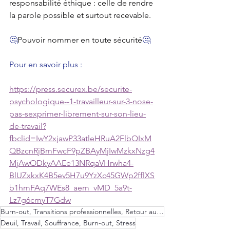
responsabilité éthique : celle de rendre 
la parole possible et surtout recevable.
🤔
Pouvoir nommer en toute sécurité
🤔
Pour en savoir plus :
https://press.securex.be/securite-
psychologique--1-travailleur-sur-3-nose-
pas-sexprimer-librement-sur-son-lieu-
de-travail?
fbclid=IwY2xjawP33atleHRuA2FlbQIxM
QBzcnRjBmFwcF9pZBAyMjIwMzkxNzg4
MjAwODkyAAEe13NRqaVHrwha4-
BlUZxkxK4B5ev5H7u9YzXc45GWp2fflXS
b1hmFAq7WEs8_aem_vMD_5a9t-
Lz7g6cmyT7Gdw
Burn-out, Transitions professionnelles, Retour au Travail, Formation, Création
Deuil, Travail, Souffrance, Burn-out, Stress