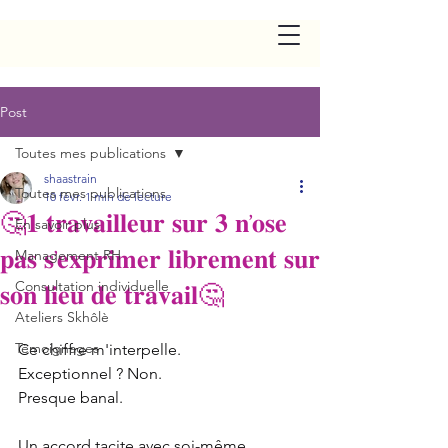
Post
Toutes mes publications
shaastrain
Toutes mes publications
10 févr.
1 min de lecture
🤔𝟏 𝐭𝐫𝐚𝐯𝐚𝐢𝐥𝐥𝐞𝐮𝐫 𝐬𝐮𝐫 𝟑 𝐧’𝐨𝐬𝐞
En savoir plus
𝐩𝐚𝐬 𝐬’𝐞𝐱𝐩𝐫𝐢𝐦𝐞𝐫 𝐥𝐢𝐛𝐫𝐞𝐦𝐞𝐧𝐭 𝐬𝐮𝐫
Management RH
Consultation individuelle
𝐬𝐨𝐧 𝐥𝐢𝐞𝐮 𝐝𝐞 𝐭𝐫𝐚𝐯𝐚𝐢𝐥🤔
Ateliers Skhôlè
Témoignages
Ce chiffre m'interpelle.
Exceptionnel ? Non.
Presque banal.
Un accord tacite avec soi-même.