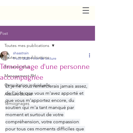
Post
Toutes mes publications
shaastrain
Toutes mes publications
9 oct. 2025
1 min de lecture
Témoignage d'une personne
En savoir plus
accompagnée
Management RH
Consultation individuelle
Et je ne vous remercierais jamais assez, 
de l'aide que vous m'avez apporté et 
Ateliers Skhôlè
que vous m'apportez encore, du 
Témoignages
soutien qui m'a tant manqué par 
moment et surtout de votre 
compréhension, votre compassion 
pour tous ces moments difficiles que 